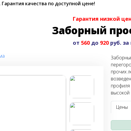
.
Гарантия качества по доступной цене!
Гарантия низкой це
Заборный пр
от
560
до
920
руб. за
ма
Заборный
перегоро
прочих л
возведен
профиля 
высокой 
Цены