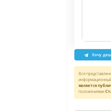
Хочу деш
Вся представлен
информационный 
является публ
положениями
Ст