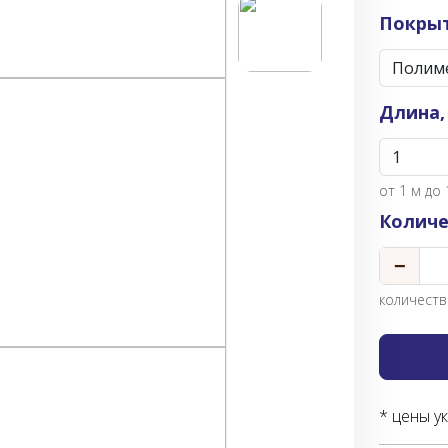
Покры
Длина,
от
1
м до 
Количе
−
количество
* цены у