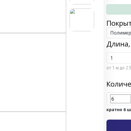
Покры
Длина,
от
1
м до 2.
Количе
кратно 6 ш