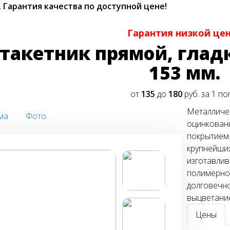
.
Гарантия качества по доступной цене!
Гарантия низкой це
такетник прямой, гладк
153 мм.
от
135
до
180
руб. за 1 по
Металличес
ма
Фото
оцинкован
покрытием.
крупнейших
изготавлив
полимерное
долговечно
выцветани
Цены