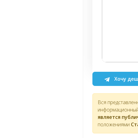
Хочу деш
Вся представлен
информационный 
является публ
положениями
Ст